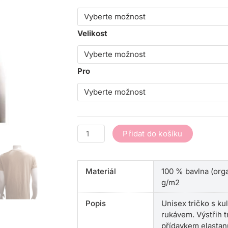
NATURAL
40let
Velikost
množství
Pro
Přidat do košíku
Materiál
100 % bavlna (orga
g/m2
Popis
Unisex tričko s ku
rukávem. Výstřih t
přídavkem elastanu