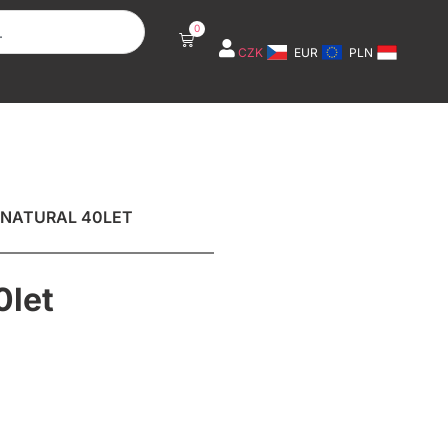
0
Cart
CZK
EUR
PLN
 NATURAL 40LET
0let