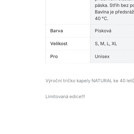
páska. Střih bez p
Bavlna je předsráž
40 °C.
Barva
Písková
Velikost
S, M, L, XL
Pro
Unisex
Výroční tričko kapely NATURAL ke 40 let
Limitovaná edice!!!