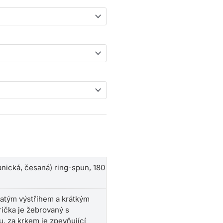
nická, česaná) ring-spun, 180
latým výstřihem a krátkým
rička je žebrovaný s
, za krkem je zpevňující