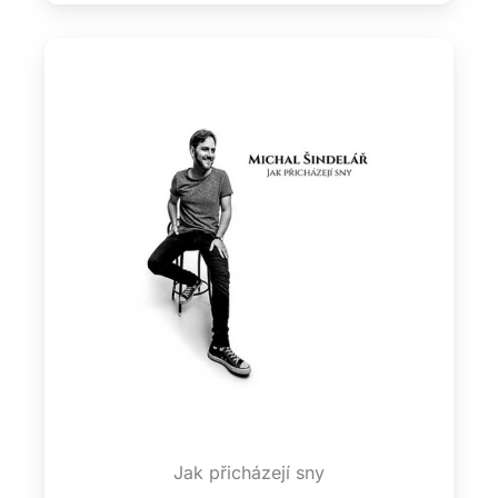
Jak přicházejí sny