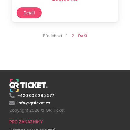
Detail
Předchozí
1
2
Další
+420 602 295 577
info@qrticket.cz
Copyright 2026 © QR Ticket
PRO ZÁKAZNÍKY