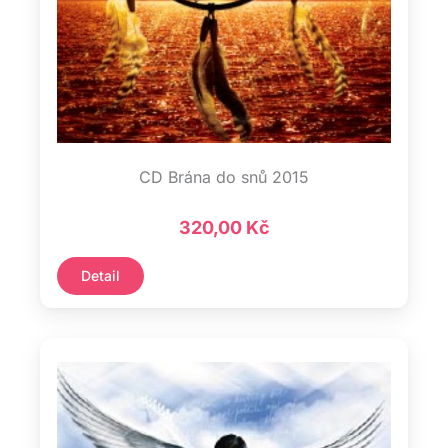
DVD
0
Nášivky
0
Osuška
0
Ručník
0
Tašky
0
CD Brána do snů 2015
320,00
Kč
Detail