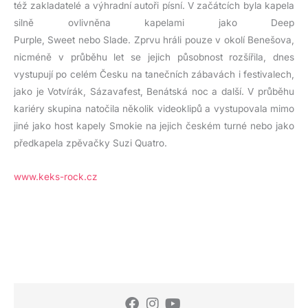
též zakladatelé a výhradní autoři písní. V začátcích byla kapela
silně ovlivněna kapelami jako Deep
Purple, Sweet nebo Slade. Zprvu hráli pouze v okolí Benešova,
nicméně v průběhu let se jejich působnost rozšířila, dnes
vystupují po celém Česku na tanečních zábavách i festivalech,
jako je Votvírák, Sázavafest, Benátská noc a další. V průběhu
kariéry skupina natočila několik videoklipů a vystupovala mimo
jiné jako host kapely Smokie na jejich českém turné nebo jako
předkapela zpěvačky Suzi Quatro.
www.keks-rock.cz