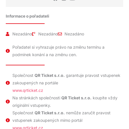
Informace o pořadateli
Nezadáno
Nezadáno
Nezadáno
Pořadatel si vyhrazuje právo na změnu termínu a
podmínek konání a na změnu cen.
Společnost
QR Ticket s.r.o.
garantuje pravost vstupenek
zakoupených na portále
www.qrticket.cz
Na stránkách společnosti
QR Ticket s.r.o.
koupíte vždy
originální vstupenky.
Společnost
QR Ticket s.r.o.
nemůže zaručit pravost
vstupenek zakoupených mimo portál
www.qrticket.cz