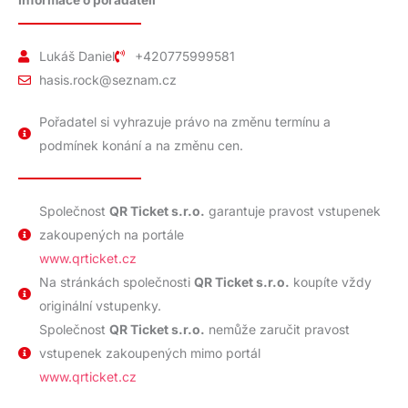
Informace o pořadateli
Lukáš Daniel
+420775999581
hasis.rock@seznam.cz
Pořadatel si vyhrazuje právo na změnu termínu a
podmínek konání a na změnu cen.
Společnost
QR Ticket s.r.o.
garantuje pravost vstupenek
zakoupených na portále
www.qrticket.cz
Na stránkách společnosti
QR Ticket s.r.o.
koupíte vždy
originální vstupenky.
Společnost
QR Ticket s.r.o.
nemůže zaručit pravost
vstupenek zakoupených mimo portál
www.qrticket.cz