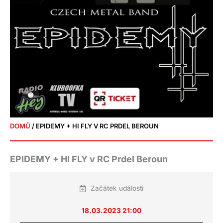
DOMŮ
/ EPIDEMY + HI FLY V RC PRDEL BEROUN
EPIDEMY + HI FLY v RC Prdel Beroun
Začátek události
18.03.2023 21:00