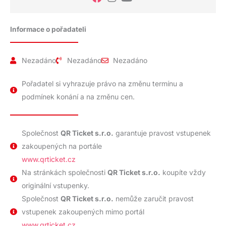
Informace o pořadateli
Nezadáno
Nezadáno
Nezadáno
Pořadatel si vyhrazuje právo na změnu termínu a
podmínek konání a na změnu cen.
Společnost
QR Ticket s.r.o.
garantuje pravost vstupenek
zakoupených na portále
www.qrticket.cz
Na stránkách společnosti
QR Ticket s.r.o.
koupíte vždy
originální vstupenky.
Společnost
QR Ticket s.r.o.
nemůže zaručit pravost
vstupenek zakoupených mimo portál
www.qrticket.cz