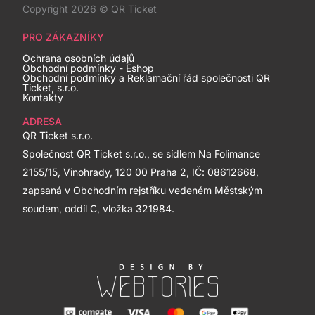
Copyright 2026 © QR Ticket
Nášivky
0
Osuška
0
PRO ZÁKAZNÍKY
Ručník
0
Ochrana osobních údajů
Tašky
Obchodní podmínky - Eshop
0
Obchodní podmínky a Reklamační řád společnosti QR
Ticket, s.r.o.
Kontakty
ADRESA
QR Ticket s.r.o.
Společnost QR Ticket s.r.o., se sídlem Na Folimance
2155/15, Vinohrady, 120 00 Praha 2, IČ: 08612668,
zapsaná v Obchodním rejstříku vedeném Městským
soudem, oddíl C, vložka 321984.